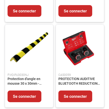
noir/jaune
Flexibles
Se connecter
Se connecter
Vannes
Elements
de
carrosserie
Pompe
et
circuit
Accessoires
Circuit
électrique
Raccords
FVIO-PU3030NJ
CAS0059
Transmission
Protection d'angle en
PROTECTION AUDITIVE
mousse 30 x 30mm -
BLUETOOTH REDUCTION
Filtration
noir/jaune
BRUIT-LA PAIRE - L4 RLEP-
Controles
301
et
Se connecter
Se connecter
mesures
Nos