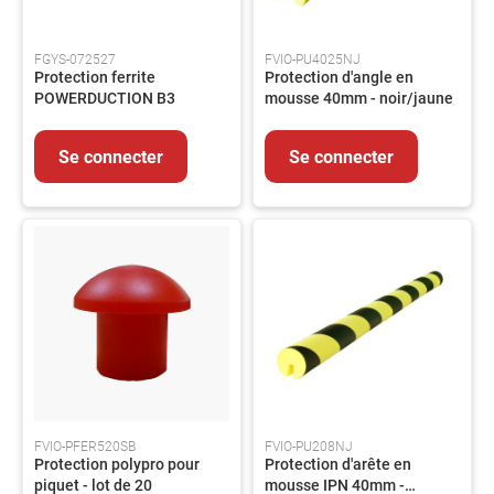
LUBRIFIANTS
ET
GRAISSES
FGYS-072527
FVIO-PU4025NJ
Protection ferrite
Protection d'angle en
PEINTURES
POWERDUCTION B3
mousse 40mm - noir/jaune
ET
REVETEMENTS
Se connecter
Se connecter
PRODUITS
CHIMIQUES
PRODUITS
DE
TRAITEMENT
PRODUITS
DE
NETTOYAGE
PIECES
DE
RECHANGE
EQUIPEMENTS
Lot
FVIO-PFER520SB
FVIO-PU208NJ
de
Protection polypro pour
Protection d'arête en
bord
piquet - lot de 20
mousse IPN 40mm -