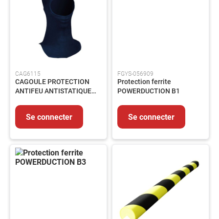
Graisse
Fixation
Emballages
HYGIENE
-
PRODUITS
CAG6115
FGYS-056909
D'ENTRETIEN
CAGOULE PROTECTION
Protection ferrite
Nettoyant
ANTIFEU ANTISTATIQUE
POWERDUCTION B1
ARC ELECTRIQUE
Essuyage
Entretien
Se connecter
Se connecter
Collecte
des
déchets
PRODUITS
CHIMIQUES
INDUSTRIELS
ADHESIFS
ET
MASTICS