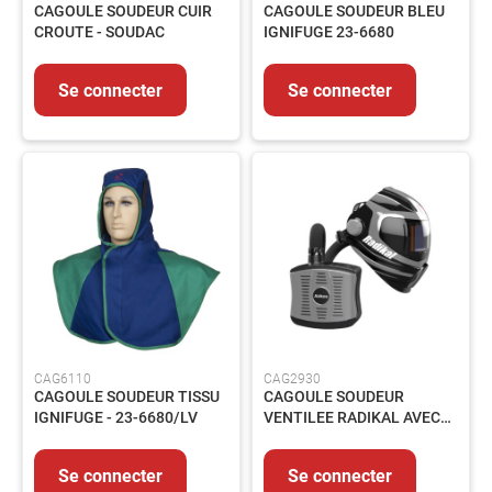
CAGOULE SOUDEUR CUIR
CAGOULE SOUDEUR BLEU
MMA
CROUTE - SOUDAC
IGNIFUGE 23-6680
Soudage
MIG/MAG
Se connecter
Se connecter
Protection
du
Soudeur
Soudage
Flamme
Décapants
MESURE
&
CONTROLE
Mesure
Métrologie
CAG6110
CAG2930
Traçage
CAGOULE SOUDEUR TISSU
CAGOULE SOUDEUR
IGNIFUGE - 23-6680/LV
VENTILEE RADIKAL AVEC
EQUIPEMENTS
PAPR AIRKOS PRSL
Signalisation
Echafaudage
Se connecter
Se connecter