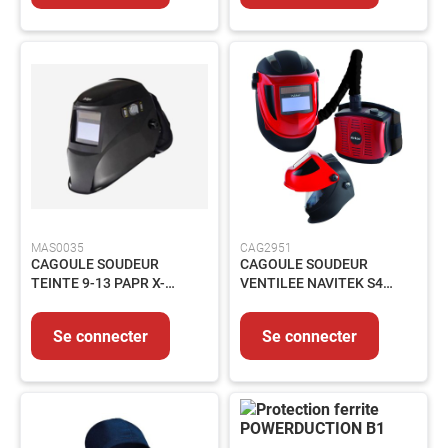
-
Echelle
-
Barrière
Manutention
Matériel
de
chantier
Assainissement
Automobile
Autres
MAS0035
CAG2951
Equipements
CAGOULE SOUDEUR
CAGOULE SOUDEUR
TEINTE 9-13 PAPR X-
VENTILEE NAVITEK S4
MAINTENANCE
PLORE 8000 - R59940
AVEC PAPR AIRKOS PRSL
Electricité
Se connecter
Se connecter
Peinture
et
revêtement
Colles-
Adhésifs-
Lubrifiants-