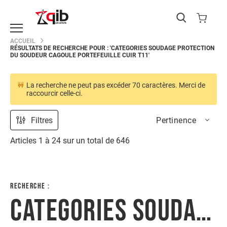
Catégories
ACCUEIL
RÉSULTATS DE RECHERCHE POUR : 'CATEGORIES SOUDAGE PROTECTION
EPI
DU SOUDEUR CAGOULE PORTEFEUILLE CUIR T11'
Protection
du
corps
La recherche ne peut pas excéder 70 caractères. Merci de
raccourcir celle-ci.
Protection
de
la
Filtres
Pertinence
main
Protection
Articles
1
à
24
sur un total de
646
de
la
tête
Protection
RECHERCHE :
des
CATEGORIES SOUDAGE PROTECTION DU SOUDEUR CAGOULE PORTEFEUILLE CUIR T11
yeux
Protection
des