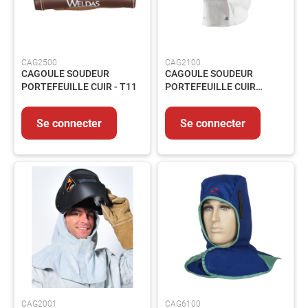
Outils
coupant
Outillage
CAG2500
CAG2100
du
CAGOULE SOUDEUR
CAGOULE SOUDEUR
bâtiment
PORTEFEUILLE CUIR - T11
PORTEFEUILLE CUIR
Outillage
BLANC B530 SN 11 -
pneumatique
REL.3800070
Se connecter
Se connecter
Outillage
tube
ABRASIFS
Abrasifs
Agglomérés
Abrasifs
appliqués
Brosses
SOUDAGE
Soudage
TIG
CAG2001
CAG6100
Soudage