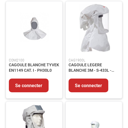
produits
Catalogues
Saisonnier
Promotions
Métiers
À
propos
Contact
COM2100
CAG1900L
CAGOULE BLANCHE TYVEK
CAGOULE LEGERE
EN1149 CAT. I - PH30L0
BLANCHE 3M - S-433L -
T.M/L
Se connecter
Se connecter