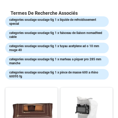
voies
respiratoires
Termes De Recherche Associés
Protection
categories soudage soudage tig 1 x liquide de refroidissement
des
special
pieds
categories soudage soudage tig 1 x faisceau de liaison nomadfeed
Protection
cable
Antichute
categories soudage soudage tig 1 x tuyau acetylene ad o 10 mm
Détection
rouge 40
de
gaz
categories soudage soudage tig 1 x marteau a piquer pro 285 mm
manche
Protection
soudeur
categories soudage soudage tig 1 x pince de masse 600 a rhino
60095 fg
OUTILLAGE
Outillage
électroportatif
Outillage
à
main
Rangement
d'outillage