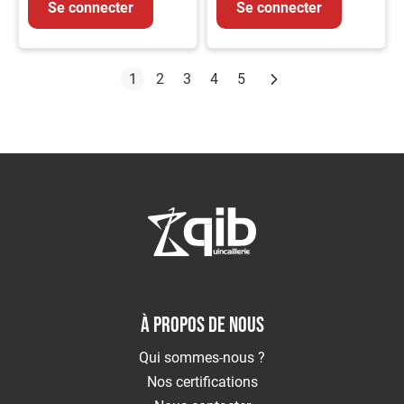
Se connecter
Se connecter
Page
Suivant
Vous lisez actuellement la page
Page
Page
Page
Page
1
2
3
4
5
À PROPOS DE NOUS
Qui sommes-nous ?
Nos certifications