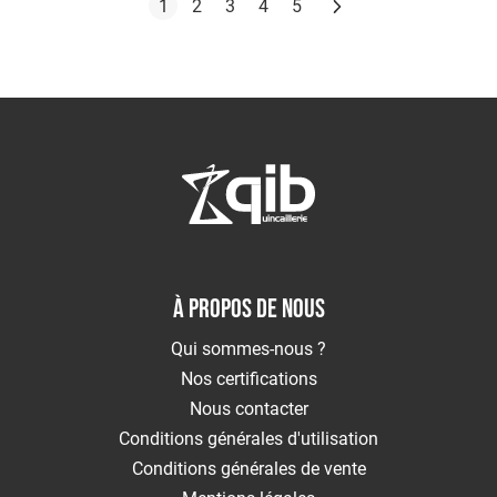
Page
Suivant
Vous lisez actuellement la page
Page
Page
Page
Page
1
2
3
4
5
À PROPOS DE NOUS
Qui sommes-nous ?
Nos certifications
Nous contacter
Conditions générales d'utilisation
Conditions générales de vente