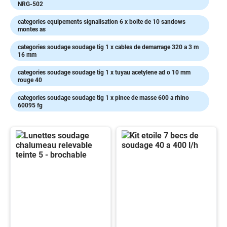
NRG-502
voies
respiratoires
categories equipements signalisation 6 x boite de 10 sandows
montes as
Protection
des
categories soudage soudage tig 1 x cables de demarrage 320 a 3 m
pieds
16 mm
Protection
categories soudage soudage tig 1 x tuyau acetylene ad o 10 mm
Antichute
rouge 40
Détection
categories soudage soudage tig 1 x pince de masse 600 a rhino
de
60095 fg
gaz
Protection
soudeur
OUTILLAGE
Outillage
électroportatif
Outillage
à
main
Rangement
d'outillage