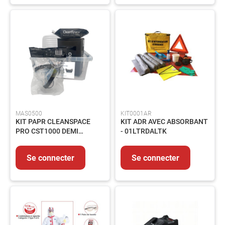
Flexibles
Vannes
Elements
de
carrosserie
Pompe
et
circuit
Accessoires
MAS0500
KIT0001AR
Circuit
KIT PAPR CLEANSPACE
KIT ADR AVEC ABSORBANT
électrique
PRO CST1000 DEMI
- 01LTRDALTK
MASQUE
Raccords
TM3A2PRSL+CAISSE
Se connecter
Se connecter
Transmission
Filtration
Controles
et
mesures
Nos