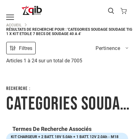
Catégories
ACCUEIL
RÉSULTATS DE RECHERCHE POUR : 'CATEGORIES SOUDAGE SOUDAGE TIG
EPI
1 X KIT ETOILE 7 BECS DE SOUDAGE 40 A 4'
Protection
du
Filtres
Pertinence
corps
Protection
Articles
1
à
24
sur un total de
7005
de
la
main
Protection
RECHERCHE :
de
CATEGORIES SOUDAGE SOUDAGE TIG 1 X KIT ETOILE 7 BECS DE SOUDAGE 40 A 4
la
tête
Protection
des
yeux
Termes De Recherche Associés
Protection
KIT CHARGEUR + 2 BATT. 18V 5.0Ah + 1 BATT. 12V 2.0Ah - M18
des