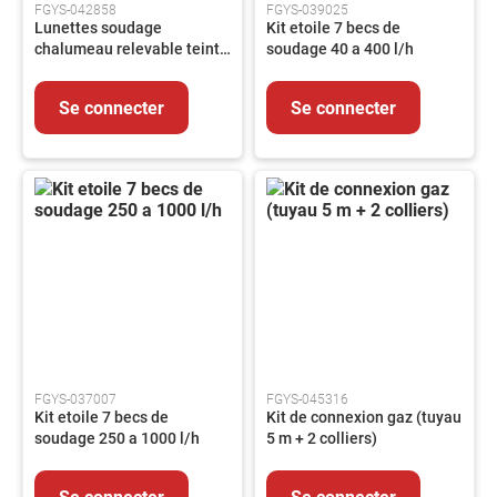
FGYS-042858
FGYS-039025
Lunettes soudage
Kit etoile 7 becs de
Outils
chalumeau relevable teinte
soudage 40 a 400 l/h
coupant
5 - brochable
Outillage
du
Se connecter
Se connecter
bâtiment
Outillage
pneumatique
Outillage
tube
ABRASIFS
Abrasifs
Agglomérés
Abrasifs
appliqués
Brosses
FGYS-037007
FGYS-045316
Kit etoile 7 becs de
Kit de connexion gaz (tuyau
SOUDAGE
soudage 250 a 1000 l/h
5 m + 2 colliers)
Soudage
TIG
Se connecter
Se connecter
Soudage