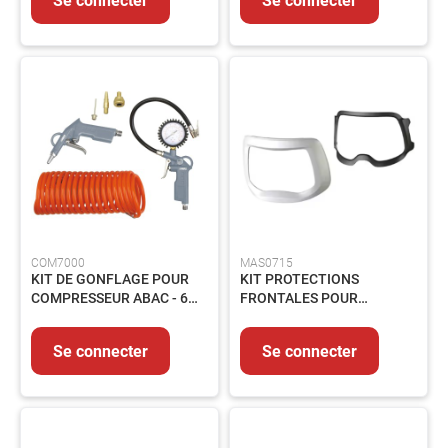
MMA
Soudage
MIG/MAG
Protection
du
Soudeur
Soudage
Flamme
Décapants
MESURE
&
COM7000
MAS0715
CONTROLE
KIT DE GONFLAGE POUR
KIT PROTECTIONS
Mesure
COMPRESSEUR ABAC - 6
FRONTALES POUR
ACCESSOIRES - G-813
CAGOULE SOUDAGE 9100
Métrologie
MP - 540500
Se connecter
Se connecter
Traçage
EQUIPEMENTS
Signalisation
Echafaudage