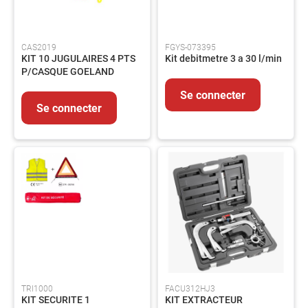
Graisse
Fixation
CAS2019
FGYS-073395
Emballages
KIT 10 JUGULAIRES 4 PTS
Kit debitmetre 3 a 30 l/min
HYGIENE
P/CASQUE GOELAND
-
Se connecter
PRODUITS
Se connecter
D'ENTRETIEN
Nettoyant
Essuyage
Entretien
Collecte
des
déchets
PRODUITS
CHIMIQUES
INDUSTRIELS
ADHESIFS
ET
TRI1000
FACU312HJ3
MASTICS
KIT SECURITE 1
KIT EXTRACTEUR