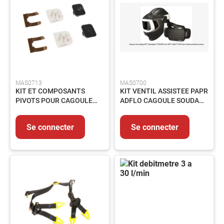
-
Echelle
-
Barrière
Manutention
Matériel
de
chantier
MAS0713
MAS0700
KIT ET COMPOSANTS
KIT VENTIL ASSISTEE PAPR
Assainissement
PIVOTS POUR CAGOULE
ADFLO CAGOULE SOUDAGE
Automobile
SOUDAGE 9100 MP -
9100 MP EN397 SANS CEL
194151
Autres
Se connecter
Se connecter
Equipements
MAINTENANCE
Electricité
Peinture
et
revêtement
Colles-
Adhésifs-
Lubrifiants-