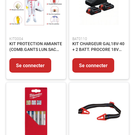
produits
Catalogues
Saisonnier
Promotions
Métiers
KIT0004
BAT0110
KIT PROTECTION AMIANTE
KIT CHARGEUR GAL18V-40
À
(COMB.GANTS LUN.SAC
+ 2 BATT. PROCORE 18V
propos
etc)
4Ah
Contact
Se connecter
Se connecter