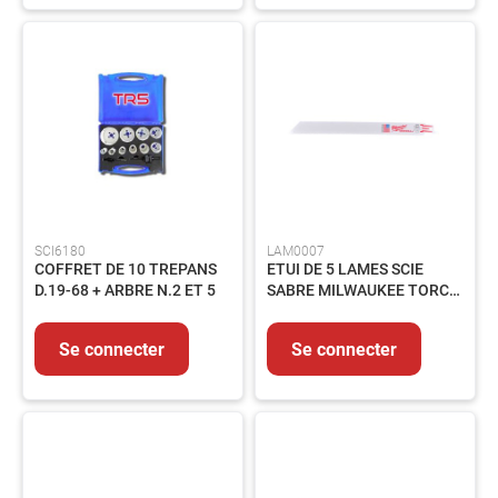
Flexibles
Vannes
Elements
de
carrosserie
Pompe
et
circuit
Accessoires
SCI6180
LAM0007
Circuit
COFFRET DE 10 TREPANS
ETUI DE 5 LAMES SCIE
électrique
D.19-68 + ARBRE N.2 ET 5
SABRE MILWAUKEE TORCH
META 18 Tpi 150MM
Raccords
Se connecter
Se connecter
Transmission
Filtration
Controles
et
mesures
Nos