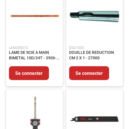
-
Echelle
-
Barrière
Manutention
Matériel
de
chantier
LAM260010
DOU1000
LAME DE SCIE A MAIN
DOUILLE DE REDUCTION
Assainissement
BIMETAL 10D/24T - 3906-
CM 2 X 1 - 27000
Automobile
24/100
Autres
Se connecter
Se connecter
Equipements
MAINTENANCE
Electricité
Peinture
et
revêtement
Colles-
Adhésifs-
Lubrifiants-