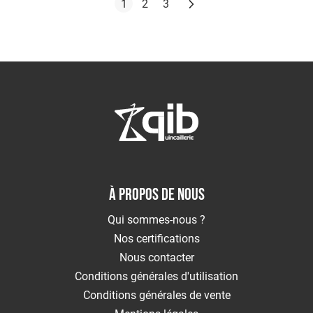
Page
Suivant
Vous lisez actuellement la page
Page
Page
1
2
3
À PROPOS DE NOUS
Qui sommes-nous ?
Nos certifications
Nous contacter
Conditions générales d'utilisation
Conditions générales de vente