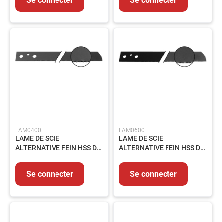
MMA
Soudage
MIG/MAG
Protection
du
Soudeur
Soudage
Flamme
Décapants
MESURE
&
LAM0400
LAM0600
CONTROLE
LAME DE SCIE
LAME DE SCIE
Mesure
ALTERNATIVE FEIN HSS DE
ALTERNATIVE FEIN HSS DE
400 - 6.35.03.064.005
600 - 6.35.03.073.006
Métrologie
Se connecter
Se connecter
Traçage
EQUIPEMENTS
Signalisation
Echafaudage