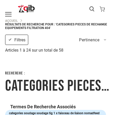
Catégories
ACCUEIL
RÉSULTATS DE RECHERCHE POUR : 'CATEGORIES PIECES DE RECHANGE
EPI
EQUIPEMENTS FILTRATION 404'
Protection
du
Filtres
Pertinence
corps
Protection
Articles
1
à
24
sur un total de
58
de
la
main
Protection
RECHERCHE :
de
CATEGORIES PIECES DE RECHANGE EQUIPEMENTS FILTRATION 404
la
tête
Protection
des
yeux
Termes De Recherche Associés
Protection
categories soudage soudage tig 1 x faisceau de liaison nomadfeed
des