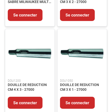
SABRE MILWAUKEE MULTI-
CM 3 X 2 - 27000
LUBRIFIANTS
MAT.GR.CARBURE 230MM
ET
GRAISSES
Se connecter
Se connecter
PEINTURES
ET
REVETEMENTS
PRODUITS
CHIMIQUES
PRODUITS
DE
TRAITEMENT
PRODUITS
DE
NETTOYAGE
PIECES
DOU1200
DOU1050
DOUILLE DE REDUCTION
DOUILLE DE REDUCTION
DE
CM 4 X 3 - 27000
CM 3 X 1 - 27000
RECHANGE
EQUIPEMENTS
Lot
Se connecter
Se connecter
de
bord