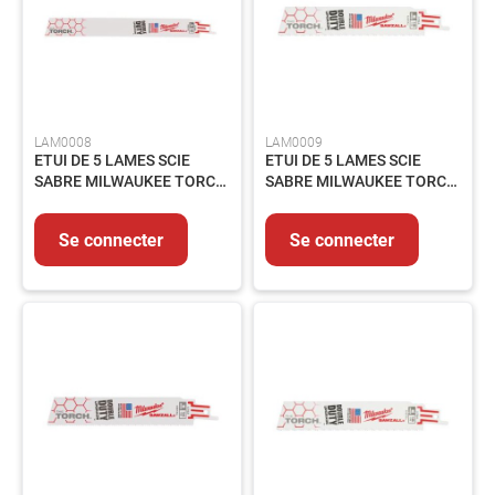
produits
Catalogues
Saisonnier
Promotions
Métiers
LAM0008
LAM0009
ETUI DE 5 LAMES SCIE
ETUI DE 5 LAMES SCIE
À
SABRE MILWAUKEE TORCH
SABRE MILWAUKEE TORCH
propos
META 18 Tpi 230MM
META 18 Tpi 300MM
Contact
Se connecter
Se connecter