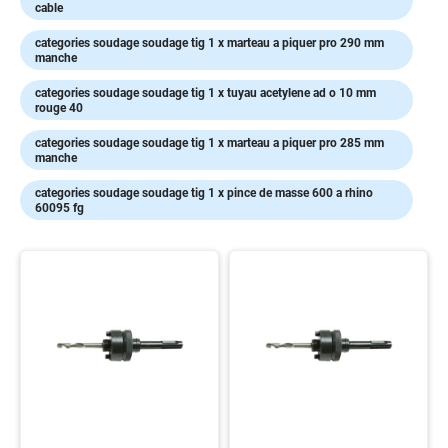
cable
voies
respiratoires
categories soudage soudage tig 1 x marteau a piquer pro 290 mm
manche
Protection
des
categories soudage soudage tig 1 x tuyau acetylene ad o 10 mm
pieds
rouge 40
Protection
categories soudage soudage tig 1 x marteau a piquer pro 285 mm
Antichute
manche
Détection
categories soudage soudage tig 1 x pince de masse 600 a rhino
de
60095 fg
gaz
Protection
soudeur
OUTILLAGE
Outillage
électroportatif
Outillage
à
main
Rangement
d'outillage