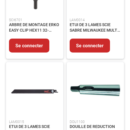
Graisse
Fixation
SCI6701
LAM0014
Emballages
ARBRE DE MONTAGE ERKO
ETUI DE 3 LAMES SCIE
HYGIENE
EASY CLIP HEX11 32-
SABRE MILWAUKEE MULTI-
-
152MM
MAT.GR.CARBURE 150MM
PRODUITS
Se connecter
Se connecter
D'ENTRETIEN
Nettoyant
Essuyage
Entretien
Collecte
des
déchets
PRODUITS
CHIMIQUES
INDUSTRIELS
ADHESIFS
ET
LAM0015
DOU1100
MASTICS
ETUI DE 3 LAMES SCIE
DOUILLE DE REDUCTION