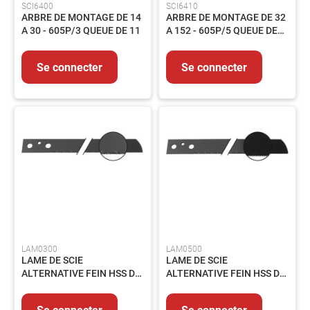
SCI6400
SCI6410
ARBRE DE MONTAGE DE 14
ARBRE DE MONTAGE DE 32
Outils
A 30 - 605P/3 QUEUE DE 11
A 152 - 605P/5 QUEUE DE
coupant
11
Outillage
du
Se connecter
Se connecter
bâtiment
Outillage
pneumatique
Outillage
tube
ABRASIFS
Abrasifs
Agglomérés
Abrasifs
appliqués
Brosses
LAM0300
LAM0500
LAME DE SCIE
LAME DE SCIE
SOUDAGE
ALTERNATIVE FEIN HSS DE
ALTERNATIVE FEIN HSS DE
Soudage
300 - 6.35.03.063.007
500 - 6.35.03.072.002
TIG
Se connecter
Se connecter
Soudage