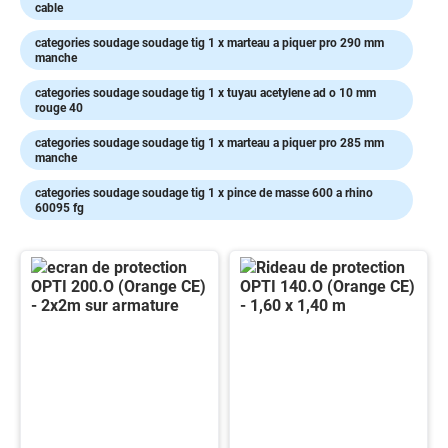
cable
voies
respiratoires
categories soudage soudage tig 1 x marteau a piquer pro 290 mm
manche
Protection
des
categories soudage soudage tig 1 x tuyau acetylene ad o 10 mm
pieds
rouge 40
Protection
categories soudage soudage tig 1 x marteau a piquer pro 285 mm
Antichute
manche
Détection
categories soudage soudage tig 1 x pince de masse 600 a rhino
de
60095 fg
gaz
Protection
soudeur
OUTILLAGE
Outillage
électroportatif
Outillage
à
main
Rangement
d'outillage