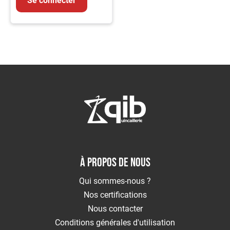
MMA
Soudage
MIG/MAG
Protection
du
Soudeur
Soudage
Flamme
Décapants
MESURE
&
CONTROLE
Mesure
À PROPOS DE NOUS
Métrologie
Qui sommes-nous ?
Traçage
Nos certifications
EQUIPEMENTS
Signalisation
Nous contacter
Echafaudage
Conditions générales d'utilisation