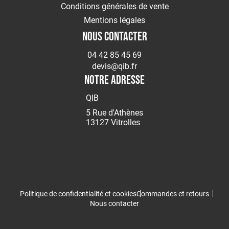
-
Conditions générales de vente
Echelle
Mentions légales
-
Barrière
NOUS CONTACTER
Manutention
04 42 85 45 69
Matériel
devis@qib.fr
de
NOTRE ADRESSE
chantier
Assainissement
QIB
Automobile
5 Rue d'Athènes
13127 Vitrolles
Autres
Equipements
MAINTENANCE
Electricité
Peinture
et
revêtement
Politique de confidentialité et cookies
Commandes et retours
Nous contacter
Colles-
Adhésifs-
Lubrifiants-