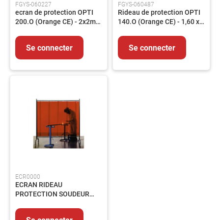
FGYS-060227
FGYS-060487
ecran de protection OPTI
Rideau de protection OPTI
Outils
200.O (Orange CE) - 2x2m
140.O (Orange CE) - 1,60 x
coupant
sur armature
1,40 m
Outillage
du
Se connecter
Se connecter
bâtiment
Outillage
pneumatique
Outillage
tube
ABRASIFS
Abrasifs
Agglomérés
Abrasifs
appliqués
Brosses
ECR0000
ECRAN RIDEAU
SOUDAGE
PROTECTION SOUDEUR
Soudage
MOBILE 2000X2000 - FLEX
TIG
2000
Se connecter
Soudage