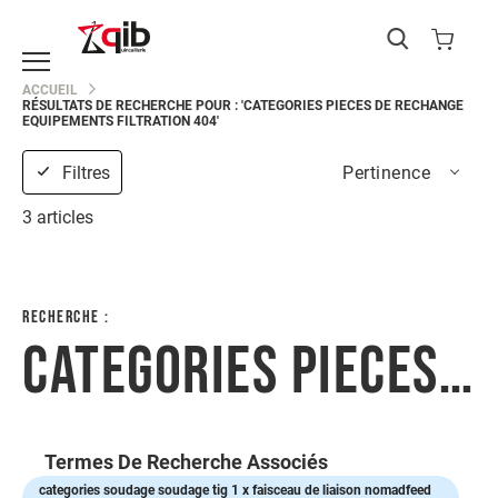
Catégories
ACCUEIL
RÉSULTATS DE RECHERCHE POUR : 'CATEGORIES PIECES DE RECHANGE
EPI
EQUIPEMENTS FILTRATION 404'
Protection
du
Filtres
Pertinence
corps
Protection
3
articles
de
la
main
Protection
RECHERCHE :
de
CATEGORIES PIECES DE RECHANGE EQUIPEMENTS FILTRATION 404
la
tête
Protection
des
yeux
Termes De Recherche Associés
Protection
categories soudage soudage tig 1 x faisceau de liaison nomadfeed
des