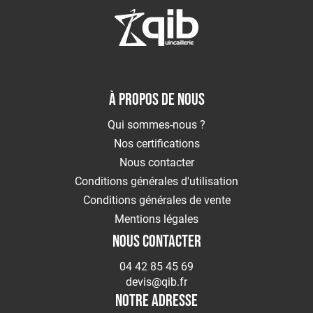
voies
respiratoires
Protection
des
pieds
Protection
À PROPOS DE NOUS
Antichute
Détection
Qui sommes-nous ?
de
Nos certifications
gaz
Nous contacter
Protection
Conditions générales d'utilisation
soudeur
Conditions générales de vente
OUTILLAGE
Outillage
Mentions légales
électroportatif
NOUS CONTACTER
Outillage
à
04 42 85 45 69
main
devis@qib.fr
Rangement
NOTRE ADRESSE
d'outillage