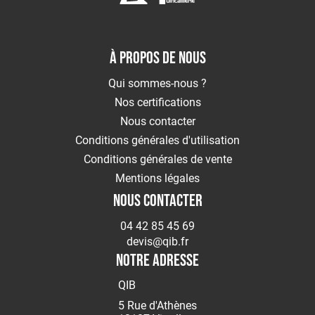
Outils
coupant
Outillage
À PROPOS DE NOUS
du
bâtiment
Qui sommes-nous ?
Outillage
Nos certifications
pneumatique
Nous contacter
Outillage
Conditions générales d'utilisation
tube
Conditions générales de vente
ABRASIFS
Mentions légales
Abrasifs
Agglomérés
NOUS CONTACTER
Abrasifs
04 42 85 45 69
appliqués
devis@qib.fr
Brosses
NOTRE ADRESSE
SOUDAGE
Soudage
QIB
TIG
5 Rue d'Athènes
Soudage