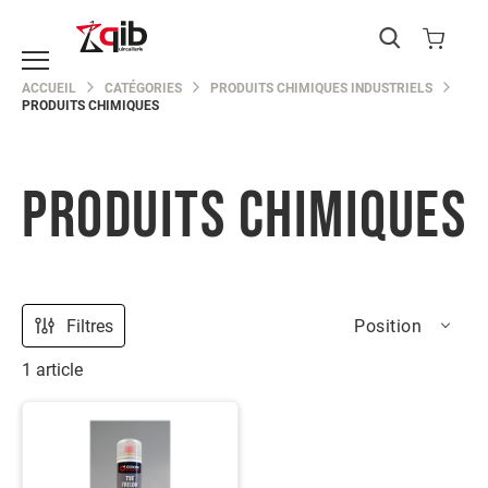
Catégories
ACCUEIL
CATÉGORIES
PRODUITS CHIMIQUES INDUSTRIELS
PRODUITS CHIMIQUES
EPI
Protection
du
corps
PRODUITS CHIMIQUES
Protection
de
la
main
Protection
de
Filtres
Position
la
tête
1
article
Protection
des
yeux
Protection
des