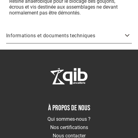
Résine anaérobique pour le blocage des goujons,
écrous et vis destinée aux assemblages ne devant
Outils
normalement pas être démontés.
coupant
Outillage
du
bâtiment
Informations et documents techniques
Outillage
pneumatique
Outillage
tube
ABRASIFS
Abrasifs
Agglomérés
Abrasifs
appliqués
À PROPOS DE NOUS
Brosses
SOUDAGE
Qui sommes-nous ?
Soudage
Nos certifications
TIG
Nous contacter
Soudage