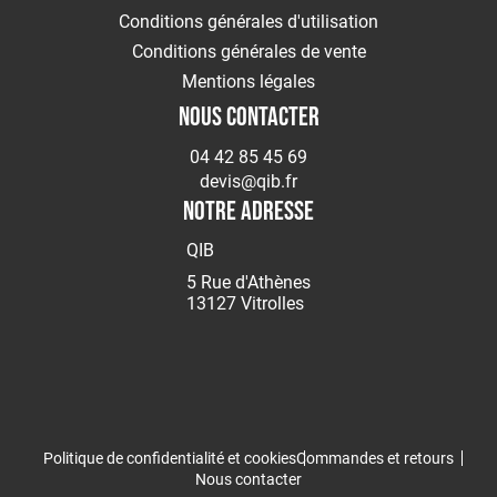
MMA
Conditions générales d'utilisation
Conditions générales de vente
Soudage
MIG/MAG
Mentions légales
Protection
NOUS CONTACTER
du
Soudeur
04 42 85 45 69
Soudage
devis@qib.fr
Flamme
NOTRE ADRESSE
Décapants
QIB
MESURE
5 Rue d'Athènes
&
13127 Vitrolles
CONTROLE
Mesure
Métrologie
Traçage
EQUIPEMENTS
Signalisation
Politique de confidentialité et cookies
Commandes et retours
Echafaudage
Nous contacter