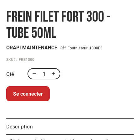
to
voies
the
respiratoires
FREIN FILET FORT 300 -
beginning
Protection
of
des
the
TUBE 50ML
pieds
images
gallery
Protection
Antichute
ORAPI MAINTENANCE
Réf. Fournisseur: 1300F3
Détection
SKU
FRE1300
de
gaz
Qté
Protection
soudeur
OUTILLAGE
Se connecter
Outillage
électroportatif
Outillage
à
main
Description
Rangement
d'outillage