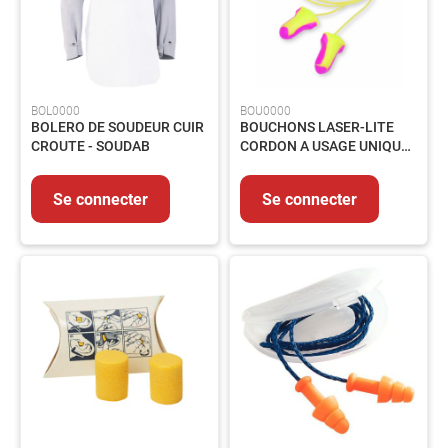
voies
respiratoires
Protection
des
pieds
BOL0000
BOU0000
BOLERO DE SOUDEUR CUIR
BOUCHONS LASER-LITE
Protection
CROUTE - SOUDAB
CORDON A USAGE UNIQUE -
Antichute
3301106 - BTE 100
Détection
de
Se connecter
Se connecter
gaz
Protection
soudeur
OUTILLAGE
Outillage
électroportatif
Outillage
à
main
Rangement
d'outillage