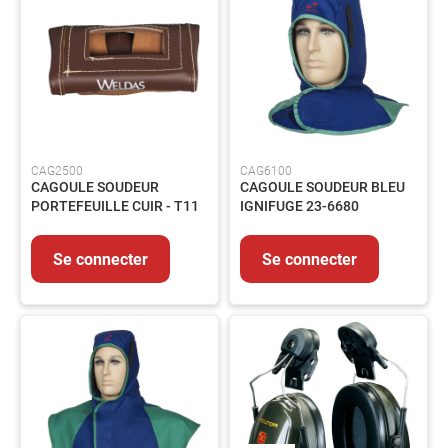
-
Echelle
-
Barrière
Manutention
Matériel
de
chantier
CAG2500
CAG6100
Assainissement
CAGOULE SOUDEUR
CAGOULE SOUDEUR BLEU
PORTEFEUILLE CUIR - T11
IGNIFUGE 23-6680
Automobile
Autres
Se connecter
Se connecter
Equipements
MAINTENANCE
Electricité
Peinture
et
revêtement
Colles-
Adhésifs-
Lubrifiants-