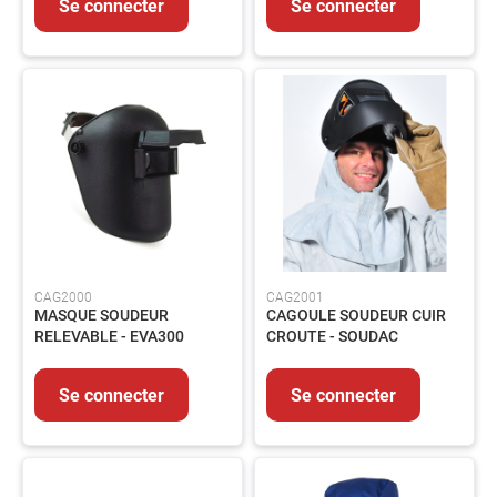
Se connecter
Se connecter
MMA
Soudage
MIG/MAG
Protection
du
Soudeur
Soudage
Flamme
Décapants
MESURE
&
CAG2000
CAG2001
CONTROLE
MASQUE SOUDEUR
CAGOULE SOUDEUR CUIR
Mesure
RELEVABLE - EVA300
CROUTE - SOUDAC
Métrologie
Traçage
Se connecter
Se connecter
EQUIPEMENTS
Signalisation
Echafaudage