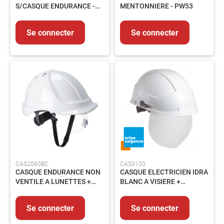
LUBRIFIANTS
S/CASQUE ENDURANCE -
MENTONNIERE - PW53
ET
PW47
GRAISSES
Se connecter
Se connecter
PEINTURES
ET
REVETEMENTS
PRODUITS
CHIMIQUES
PRODUITS
DE
TRAITEMENT
PRODUITS
DE
NETTOYAGE
PIECES
CAS2060BC
CAS3100
DE
CASQUE ENDURANCE NON
CASQUE ELECTRICIEN IDRA
RECHANGE
VENTILE A LUNETTES +
BLANC A VISIERE +
EQUIPEMENTS
JUG 2 PTS - BLANC
JUGULAIRE 4 PTS -
Lot
0251JMS
Se connecter
Se connecter
de
bord