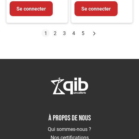
Se connecter
Se connecter
Page
Suivant
Vous lisez actuellement la page
Page
Page
Page
Page
1
2
3
4
5
À PROPOS DE NOUS
Qui sommes-nous ?
Nos certifications