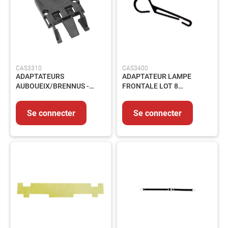
produits
Catalogues
Saisonnier
Promotions
Métiers
CAS3310
CAS3400
À
ADAPTATEURS
ADAPTATEUR LAMPE
propos
AUBOUEIX/BRENNUS -
FRONTALE LOT 8
1000246- PAIRE
CROCHETS 0499M
Contact
Se connecter
Se connecter