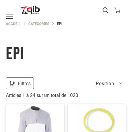
Catégories
ACCUEIL
CATÉGORIES
EPI
EPI
Protection
du
corps
EPI
Protection
de
la
main
Protection
Filtres
Position
de
la
Articles
1
à
24
sur un total de
1020
tête
Protection
des
yeux
Protection
des