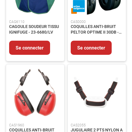
Graisse
Fixation
Emballages
CAG6110
CAS0000
CAGOULE SOUDEUR TISSU
COQUILLES ANTI-BRUIT
HYGIENE
IGNIFUGE - 23-6680/LV
PELTOR OPTIME II 30DB -
-
H520P3E
PRODUITS
D'ENTRETIEN
Se connecter
Se connecter
Nettoyant
Essuyage
Entretien
Collecte
des
déchets
PRODUITS
CHIMIQUES
INDUSTRIELS
ADHESIFS
ET
CAS1960
CAS2055
MASTICS
COQUILLES ANTI-BRUIT
JUGULAIRE 2 PTS NYLON A