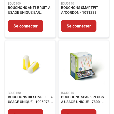
BOU0100
BOU0140
Outils
BOUCHONS ANTI-BRUIT A
BOUCHONS SMARTFIT
coupant
USAGE UNIQUE EAR
A/CORDON - 1011239
CLASSIC - BTE 250
Outillage
du
Se connecter
Se connecter
bâtiment
Outillage
pneumatique
Outillage
tube
ABRASIFS
Abrasifs
Agglomérés
Abrasifs
appliqués
Brosses
BOU0160
BOU0210
SOUDAGE
BOUCHONS BILSOM 303L A
BOUCHONS SPARK PLUGS
Soudage
USAGE UNIQUE - 1005073 -
A USAGE UNIQUE - 7800 -
TIG
BTE 200
BTE 200
Soudage