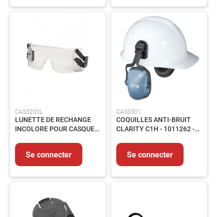
Flexibles
Vannes
Elements
de
carrosserie
Pompe
et
circuit
Accessoires
CAS3200L
CAS3301
Circuit
LUNETTE DE RECHANGE
COQUILLES ANTI-BRUIT
électrique
INCOLORE POUR CASQUE
CLARITY C1H - 1011262 -
IRIS 2 - 0240
PAIRE
Raccords
Transmission
Se connecter
Se connecter
Filtration
Controles
et
mesures
Nos