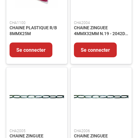
Graisse
Fixation
Emballages
CHA1100
CHA2004
CHAINE PLASTIQUE R/B
CHAINE ZINGUEE
HYGIENE
8MMX25M
4MMX32MM N.19 - 2042DB
-
- LE M
PRODUITS
D'ENTRETIEN
Se connecter
Se connecter
Nettoyant
Essuyage
Entretien
Collecte
des
déchets
PRODUITS
CHIMIQUES
INDUSTRIELS
ADHESIFS
ET
CHA2005
CHA2006
MASTICS
CHAINE ZINGUEE
CHAINE ZINGUEE