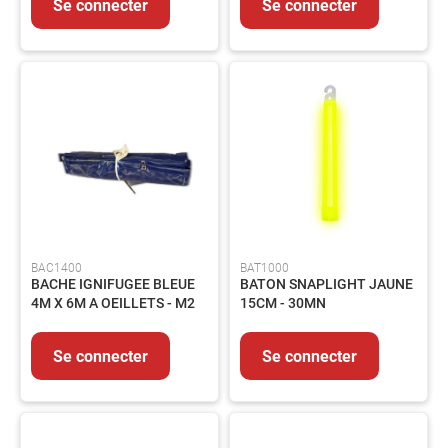
Se connecter
Se connecter
MMA
Soudage
MIG/MAG
Protection
du
Soudeur
Soudage
Flamme
Décapants
MESURE
&
BAC1400
BAT1000
CONTROLE
BACHE IGNIFUGEE BLEUE
BATON SNAPLIGHT JAUNE
Mesure
4M X 6M A OEILLETS - M2
15CM - 30MN
Métrologie
Traçage
Se connecter
Se connecter
EQUIPEMENTS
Signalisation
Echafaudage