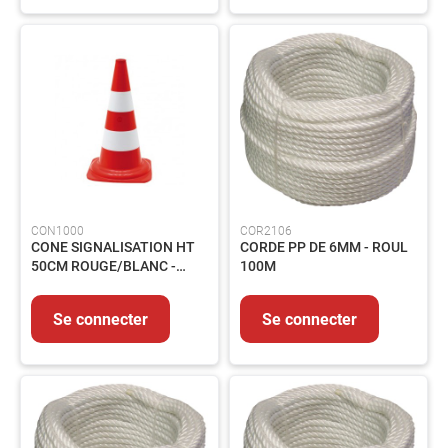
Flexibles
Vannes
Elements
de
carrosserie
Pompe
et
circuit
Accessoires
CON1000
COR2106
Circuit
CONE SIGNALISATION HT
CORDE PP DE 6MM - ROUL
électrique
50CM ROUGE/BLANC -
100M
BT50/B
Raccords
Transmission
Se connecter
Se connecter
Filtration
Controles
et
mesures
Nos