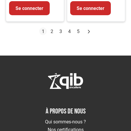
Se connecter
Se connecter
Page
Suivant
Vous lisez actuellement la page
Page
Page
Page
Page
1
2
3
4
5
À PROPOS DE NOUS
Qui sommes-nous ?
Nos certifications