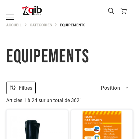
Catégories
ACCUEIL
CATÉGORIES
EQUIPEMENTS
EPI
Protection
du
corps
EQUIPEMENTS
Protection
de
la
main
Protection
Filtres
Position
de
la
Articles
1
à
24
sur un total de
3621
tête
Protection
des
yeux
Protection
des