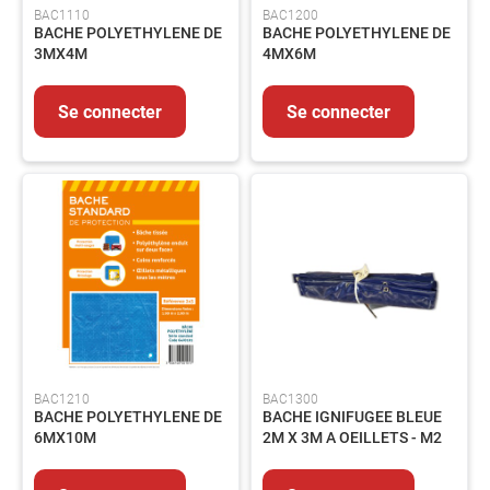
BAC1110
BAC1200
Outils
BACHE POLYETHYLENE DE
BACHE POLYETHYLENE DE
coupant
3MX4M
4MX6M
Outillage
du
Se connecter
Se connecter
bâtiment
Outillage
pneumatique
Outillage
tube
ABRASIFS
Abrasifs
Agglomérés
Abrasifs
appliqués
Brosses
BAC1210
BAC1300
SOUDAGE
BACHE POLYETHYLENE DE
BACHE IGNIFUGEE BLEUE
Soudage
6MX10M
2M X 3M A OEILLETS - M2
TIG
Soudage