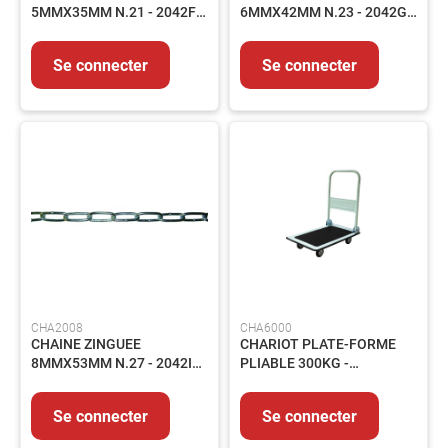
LUBRIFIANTS
5MMX35MM N.21 - 2042FB
6MMX42MM N.23 - 2042GB
ET
- LE M
- LE M
GRAISSES
Se connecter
Se connecter
PEINTURES
ET
REVETEMENTS
PRODUITS
CHIMIQUES
PRODUITS
DE
TRAITEMENT
PRODUITS
DE
NETTOYAGE
PIECES
CHA2008
CHA6000
DE
CHAINE ZINGUEE
CHARIOT PLATE-FORME
RECHANGE
8MMX53MM N.27 - 2042IB
PLIABLE 300KG -
EQUIPEMENTS
- LE M
910X600X870 - RMC 910
Lot
Se connecter
Se connecter
de
bord