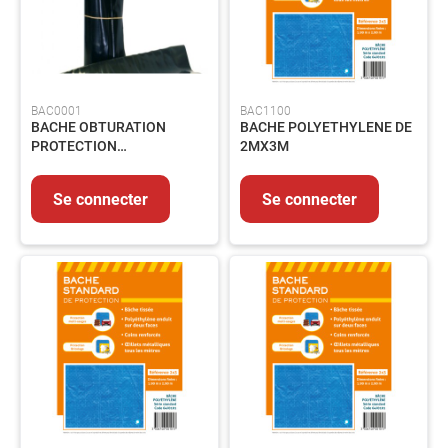
voies
respiratoires
Protection
des
pieds
BAC0001
BAC1100
BACHE OBTURATION
BACHE POLYETHYLENE DE
Protection
PROTECTION
2MX3M
Antichute
HYDROCARBURES -
Détection
1000X1000MM
de
Se connecter
Se connecter
gaz
Protection
soudeur
OUTILLAGE
Outillage
électroportatif
Outillage
à
main
Rangement
d'outillage