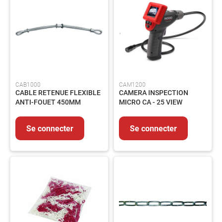
-
Echelle
-
Barrière
Manutention
Matériel
de
chantier
CAB1000
CAM1200
Assainissement
CABLE RETENUE FLEXIBLE
CAMERA INSPECTION
ANTI-FOUET 450MM
MICRO CA - 25 VIEW
Automobile
Autres
Se connecter
Se connecter
Equipements
MAINTENANCE
Electricité
Peinture
et
revêtement
Colles-
Adhésifs-
Lubrifiants-