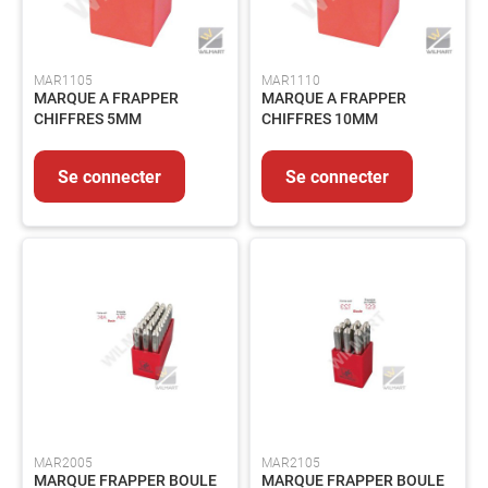
Graisse
Fixation
Emballages
MAR1105
MAR1110
MARQUE A FRAPPER
MARQUE A FRAPPER
HYGIENE
CHIFFRES 5MM
CHIFFRES 10MM
-
PRODUITS
D'ENTRETIEN
Se connecter
Se connecter
Nettoyant
Essuyage
Entretien
Collecte
des
déchets
PRODUITS
CHIMIQUES
INDUSTRIELS
ADHESIFS
ET
MAR2005
MAR2105
MASTICS
MARQUE FRAPPER BOULE
MARQUE FRAPPER BOULE