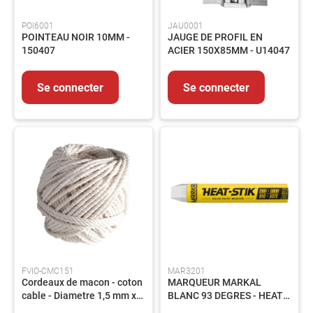
POI6001
JAU0001
POINTEAU NOIR 10MM -
JAUGE DE PROFIL EN
150407
ACIER 150X85MM - U14047
Se connecter
Se connecter
FVIO-CMC151
MAR3201
Cordeaux de macon - coton
MARQUEUR MARKAL
cable - Diametre 1,5 mm x
BLANC 93 DEGRES - HEAT-
60 m - lot de 10
STICK HT-75