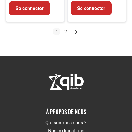
Se connecter
Se connecter
Page
Suivant
Vous lisez actuellement la page
Page
1
2
À PROPOS DE NOUS
Qui sommes-nous ?
Nos certifications