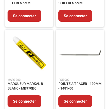
LUBRIFIANTS
LETTRES 5MM
CHIFFRES 5MM
ET
GRAISSES
Se connecter
Se connecter
PEINTURES
ET
REVETEMENTS
PRODUITS
CHIMIQUES
PRODUITS
DE
TRAITEMENT
PRODUITS
DE
NETTOYAGE
PIECES
MAR3200
POI3000
DE
MARQUEUR MARKAL B
POINTE A TRACER - 190MM
RECHANGE
BLANC - MB970BC
- 1481-00
EQUIPEMENTS
Lot
Se connecter
Se connecter
de
bord