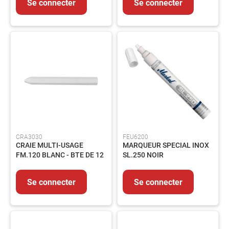
Se connecter
Se connecter
MMA
Soudage
MIG/MAG
Protection
du
Soudeur
Soudage
Flamme
Décapants
MESURE
&
CRA3030
FEU6200
CONTROLE
CRAIE MULTI-USAGE
MARQUEUR SPECIAL INOX
Mesure
FM.120 BLANC - BTE DE 12
SL.250 NOIR
Métrologie
Traçage
Se connecter
Se connecter
EQUIPEMENTS
Signalisation
Echafaudage