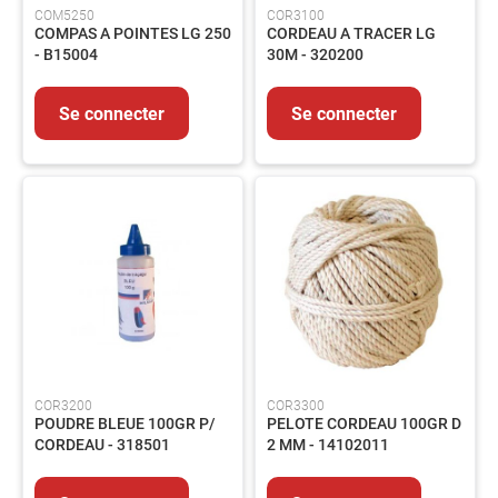
COM5250
COR3100
Outils
COMPAS A POINTES LG 250
CORDEAU A TRACER LG
coupant
- B15004
30M - 320200
Outillage
du
Se connecter
Se connecter
bâtiment
Outillage
pneumatique
Outillage
tube
ABRASIFS
Abrasifs
Agglomérés
Abrasifs
appliqués
Brosses
COR3200
COR3300
SOUDAGE
POUDRE BLEUE 100GR P/
PELOTE CORDEAU 100GR D
Soudage
CORDEAU - 318501
2 MM - 14102011
TIG
Soudage