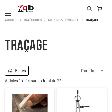
Catégories
ACCUEIL
CATÉGORIES
MESURE & CONTROLE
TRAÇAGE
EPI
Protection
du
corps
TRAÇAGE
Protection
de
la
main
Protection
Filtres
Position
de
la
Articles
1
à
24
sur un total de
26
tête
Protection
des
yeux
Protection
des