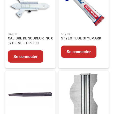
produits
Catalogues
Saisonnier
Promotions
Métiers
CAL0010
STY1310
À
CALIBRE DE SOUDEUR INOX
STYLO TUBE STYLMARK
propos
1/10EME - 1860.00
Contact
Se connecter
Se connecter