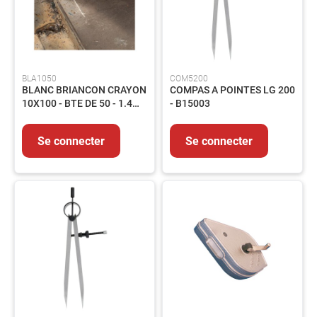
voies
respiratoires
Protection
des
pieds
BLA1050
COM5200
BLANC BRIANCON CRAYON
COMPAS A POINTES LG 200
Protection
10X100 - BTE DE 50 - 1.4
- B15003
Antichute
KG
Détection
de
Se connecter
Se connecter
gaz
Protection
soudeur
OUTILLAGE
Outillage
électroportatif
Outillage
à
main
Rangement
d'outillage