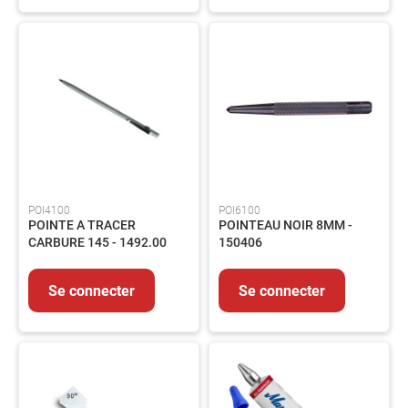
Flexibles
Vannes
Elements
de
carrosserie
Pompe
et
circuit
Accessoires
POI4100
POI6100
Circuit
POINTE A TRACER
POINTEAU NOIR 8MM -
électrique
CARBURE 145 - 1492.00
150406
Raccords
Transmission
Se connecter
Se connecter
Filtration
Controles
et
mesures
Nos