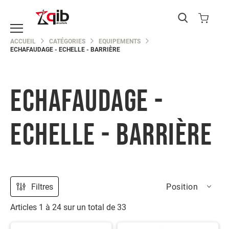
Catégories
ACCUEIL
CATÉGORIES
EQUIPEMENTS
ECHAFAUDAGE - ECHELLE - BARRIÈRE
EPI
Protection
du
corps
ECHAFAUDAGE -
Protection
de
la
ECHELLE - BARRIÈRE
main
Protection
de
la
tête
Protection
Filtres
Position
des
yeux
Articles
1
à
24
sur un total de
33
Protection
des