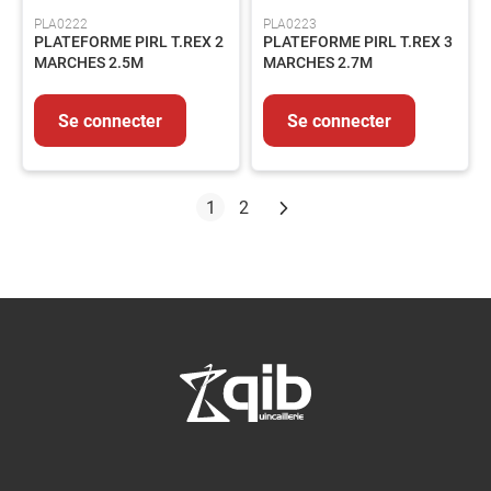
PLA0222
PLA0223
PLATEFORME PIRL T.REX 2
PLATEFORME PIRL T.REX 3
MARCHES 2.5M
MARCHES 2.7M
Se connecter
Se connecter
Page
Suivant
Vous lisez actuellement la page
Page
1
2