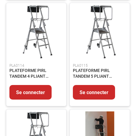
produits
Catalogues
Saisonnier
Promotions
Métiers
À
propos
Contact
PLA0114
PLA0115
PLATEFORME PIRL
PLATEFORME PIRL
TANDEM 4 PLIANT
TANDEM 5 PLIANT
HAUT.2.52-2.84M
HAUT.2.74-3.05M
Se connecter
Se connecter