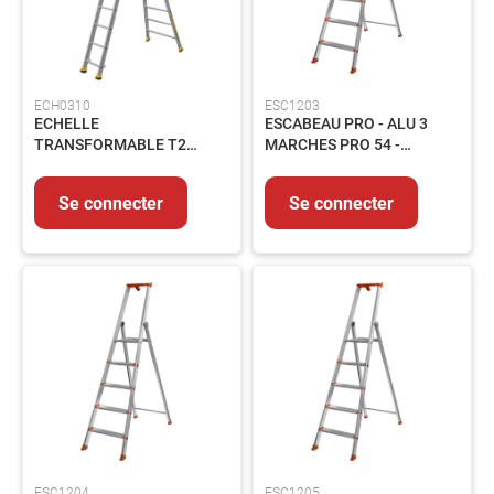
Outils
coupant
Outillage
du
ECH0310
ESC1203
bâtiment
ECHELLE
ESCABEAU PRO - ALU 3
TRANSFORMABLE T2
MARCHES PRO 54 -
Outillage
3.05X5M
309.203
pneumatique
Se connecter
Se connecter
Outillage
tube
ABRASIFS
Abrasifs
Agglomérés
Abrasifs
appliqués
Brosses
SOUDAGE
Soudage
TIG
Soudage
ESC1204
ESC1205