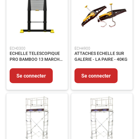
Graisse
Fixation
Emballages
HYGIENE
-
PRODUITS
ECH0300
ECH4900
D'ENTRETIEN
ECHELLE TELESCOPIQUE
ATTACHES ECHELLE SUR
Nettoyant
PRO BAMBOO 13 MARCHES
GALERIE - LA PAIRE - 40KG
Essuyage
H0.95/MAXI 4.05M -
474113
Entretien
Se connecter
Se connecter
Collecte
des
déchets
PRODUITS
CHIMIQUES
INDUSTRIELS
ADHESIFS
ET
MASTICS