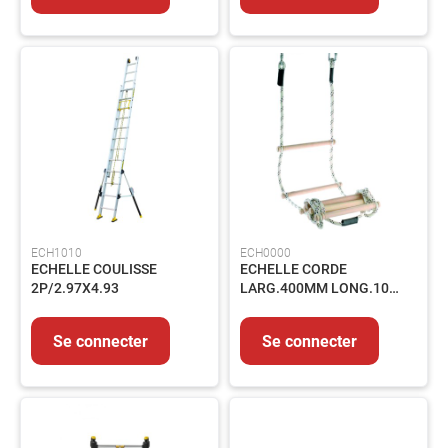
-
Echelle
-
Barrière
Manutention
Matériel
de
chantier
Assainissement
Automobile
Autres
ECH1010
ECH0000
Equipements
ECHELLE COULISSE
ECHELLE CORDE
2P/2.97X4.93
LARG.400MM LONG.10
MAINTENANCE
METRES - 3500A10
Electricité
Peinture
Se connecter
Se connecter
et
revêtement
Colles-
Adhésifs-
Lubrifiants-