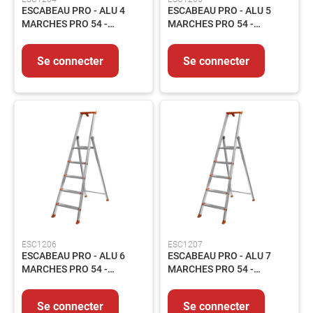
ESCABEAU PRO - ALU 4
ESCABEAU PRO - ALU 5
MMA
MARCHES PRO 54 -
MARCHES PRO 54 -
Soudage
309.204
309.205
MIG/MAG
Se connecter
Se connecter
Protection
du
Soudeur
Soudage
Flamme
Décapants
MESURE
&
CONTROLE
Mesure
Métrologie
ESC1206
ESC1207
Traçage
ESCABEAU PRO - ALU 6
ESCABEAU PRO - ALU 7
EQUIPEMENTS
MARCHES PRO 54 -
MARCHES PRO 54 -
Signalisation
309.206
309.207
Echafaudage
Se connecter
Se connecter