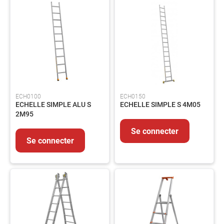
voies
respiratoires
Protection
des
pieds
Protection
Antichute
Détection
ECH0100
ECH0150
de
ECHELLE SIMPLE ALU S
ECHELLE SIMPLE S 4M05
gaz
2M95
Protection
Se connecter
soudeur
Se connecter
OUTILLAGE
Outillage
électroportatif
Outillage
à
main
Rangement
d'outillage