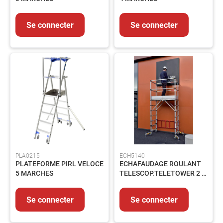
Flexibles
Vannes
Se connecter
Se connecter
Elements
de
carrosserie
Pompe
et
circuit
Accessoires
Circuit
électrique
Raccords
PLA0215
ECH5140
Transmission
PLATEFORME PIRL VELOCE
ECHAFAUDAGE ROULANT
Filtration
5 MARCHES
TELESCOP.TELETOWER 2 -
7 HAUT.2.33-4.00M
Controles
et
Se connecter
Se connecter
mesures
Nos