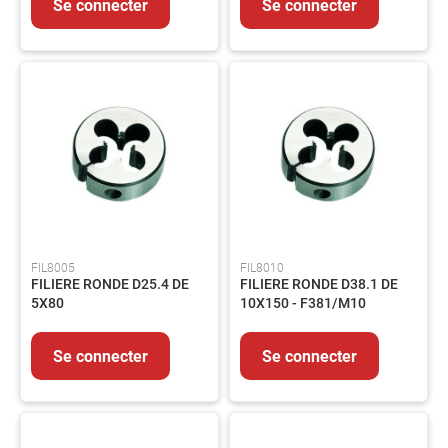
Se connecter
Se connecter
MMA
Soudage
MIG/MAG
Protection
du
Soudeur
Soudage
Flamme
Décapants
MESURE
&
FIL8005
FIL8010
CONTROLE
FILIERE RONDE D25.4 DE
FILIERE RONDE D38.1 DE
Mesure
5X80
10X150 - F381/M10
Métrologie
Traçage
Se connecter
Se connecter
EQUIPEMENTS
Signalisation
Echafaudage