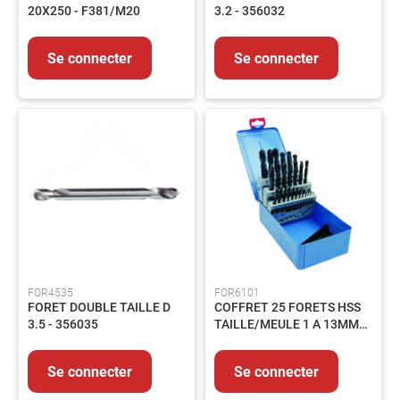
LUBRIFIANTS
20X250 - F381/M20
3.2 - 356032
ET
GRAISSES
Se connecter
Se connecter
PEINTURES
ET
REVETEMENTS
PRODUITS
CHIMIQUES
PRODUITS
DE
TRAITEMENT
PRODUITS
DE
NETTOYAGE
PIECES
FOR4535
FOR6101
DE
FORET DOUBLE TAILLE D
COFFRET 25 FORETS HSS
RECHANGE
3.5 - 356035
TAILLE/MEULE 1 A 13MM
EQUIPEMENTS
PAR 0.5
Lot
Se connecter
Se connecter
de
bord