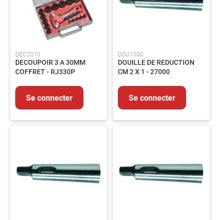
voies
respiratoires
Protection
des
pieds
DEC2010
DOU1000
DECOUPOIR 3 A 30MM
DOUILLE DE REDUCTION
Protection
COFFRET - RJ330P
CM 2 X 1 - 27000
Antichute
Détection
de
Se connecter
Se connecter
gaz
Protection
soudeur
OUTILLAGE
Outillage
électroportatif
Outillage
à
main
Rangement
d'outillage