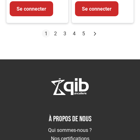
Se connecter
Se connecter
Page
Suivant
Vous lisez actuellement la page
Page
Page
Page
Page
1
2
3
4
5
À PROPOS DE NOUS
Qui sommes-nous ?
Nos certifications