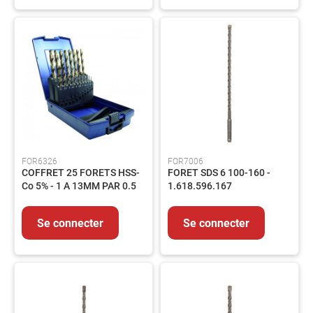
Flexibles
Vannes
Elements
de
carrosserie
Pompe
et
circuit
Accessoires
FOR6326
FOR7006
Circuit
COFFRET 25 FORETS HSS-
FORET SDS 6 100-160 -
électrique
Co 5% - 1 A 13MM PAR 0.5
1.618.596.167
Raccords
Transmission
Se connecter
Se connecter
Filtration
Controles
et
mesures
Nos