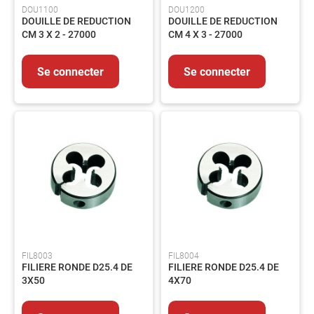
DOU1100
DOU1200
Outils
DOUILLE DE REDUCTION
DOUILLE DE REDUCTION
coupant
CM 3 X 2 - 27000
CM 4 X 3 - 27000
Outillage
du
Se connecter
Se connecter
bâtiment
Outillage
pneumatique
Outillage
tube
ABRASIFS
Abrasifs
Agglomérés
Abrasifs
appliqués
Brosses
FIL8003
FIL8004
SOUDAGE
FILIERE RONDE D25.4 DE
FILIERE RONDE D25.4 DE
Soudage
3X50
4X70
TIG
Soudage