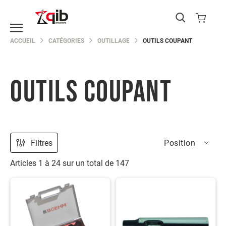
Catégories
ACCUEIL
CATÉGORIES
OUTILLAGE
OUTILS COUPANT
EPI
Protection
du
corps
OUTILS COUPANT
Protection
de
la
main
Protection
Filtres
Position
de
la
Articles
1
à
24
sur un total de
147
tête
Protection
des
yeux
Protection
des