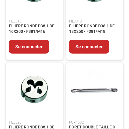
Graisse
Fixation
Emballages
FIL8016
FIL8018
FILIERE RONDE D38.1 DE
FILIERE RONDE D38.1 DE
HYGIENE
16X200 - F381/M16
18X250 - F381/M18
-
PRODUITS
D'ENTRETIEN
Se connecter
Se connecter
Nettoyant
Essuyage
Entretien
Collecte
des
déchets
PRODUITS
CHIMIQUES
INDUSTRIELS
ADHESIFS
ET
FIL8020
FOR4532
MASTICS
FILIERE RONDE D38.1 DE
FORET DOUBLE TAILLE D