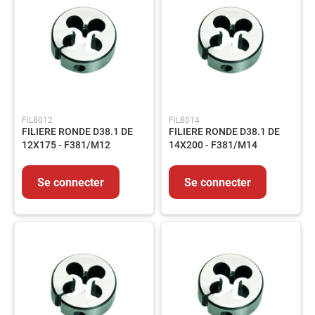
-
Echelle
-
Barrière
Manutention
Matériel
de
chantier
FIL8012
FIL8014
Assainissement
FILIERE RONDE D38.1 DE
FILIERE RONDE D38.1 DE
12X175 - F381/M12
14X200 - F381/M14
Automobile
Autres
Se connecter
Se connecter
Equipements
MAINTENANCE
Electricité
Peinture
et
revêtement
Colles-
Adhésifs-
Lubrifiants-