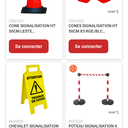
Graisse
Fixation
Emballages
CON1001
CON1002
CONE SIGNALISATION HT
CONES SIGNALISATION HT
HYGIENE
50CM LESTE
50CM X5 RGE/BLC
-
ROUGE/BLANC
A/CROCHETS + CHAINE
PRODUITS
7,5M
D'ENTRETIEN
Se connecter
Se connecter
Nettoyant
Essuyage
Entretien
Collecte
des
déchets
PRODUITS
CHIMIQUES
INDUSTRIELS
ADHESIFS
ET
PAN0000
POT0020
MASTICS
CHEVALET SIGNALISATION
POTEAU SIGNALISATION A