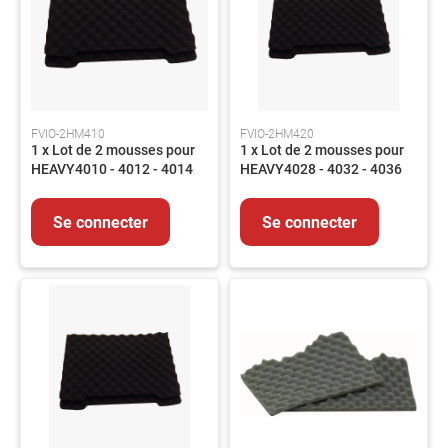
produits
Catalogues
Saisonnier
Promotions
Métiers
FVIO-2HM410
FVIO-2HM420
À
1 x Lot de 2 mousses pour
1 x Lot de 2 mousses pour
propos
HEAVY4010 - 4012 - 4014
HEAVY4028 - 4032 - 4036
Contact
Se connecter
Se connecter