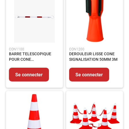
-
Echelle
-
Barrière
Manutention
Matériel
de
chantier
CON1100
CON1200
Assainissement
BARRE TELESCOPIQUE
DEROULEUR LISSE CONE
POUR CONE
SIGNALISATION 50MM 3M
Automobile
SIGNALISATION RGE/BLC
Autres
1.2-2.15M
Se connecter
Se connecter
Equipements
MAINTENANCE
Electricité
Peinture
et
revêtement
Colles-
Adhésifs-
Lubrifiants-