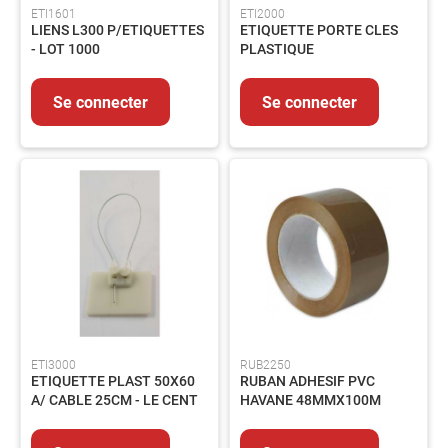
ETI1601
ETI2000
Outils
LIENS L300 P/ETIQUETTES
ETIQUETTE PORTE CLES
coupant
- LOT 1000
PLASTIQUE
Outillage
du
Se connecter
Se connecter
bâtiment
Outillage
pneumatique
Outillage
tube
ABRASIFS
Abrasifs
Agglomérés
Abrasifs
appliqués
Brosses
ETI3000
RUB2250
SOUDAGE
ETIQUETTE PLAST 50X60
RUBAN ADHESIF PVC
Soudage
A/ CABLE 25CM - LE CENT
HAVANE 48MMX100M
TIG
Soudage