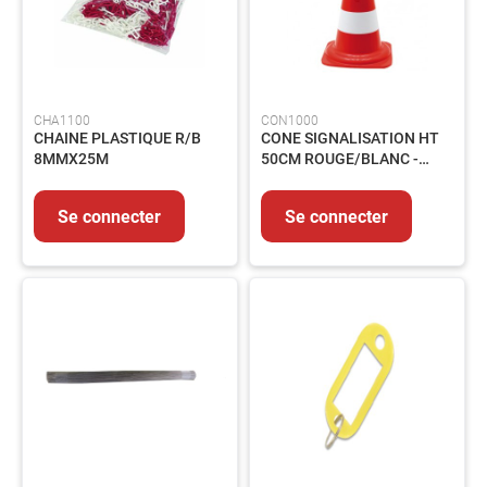
voies
respiratoires
Protection
des
pieds
CHA1100
CON1000
CHAINE PLASTIQUE R/B
CONE SIGNALISATION HT
Protection
8MMX25M
50CM ROUGE/BLANC -
Antichute
BT50/B
Détection
de
Se connecter
Se connecter
gaz
Protection
soudeur
OUTILLAGE
Outillage
électroportatif
Outillage
à
main
Rangement
d'outillage