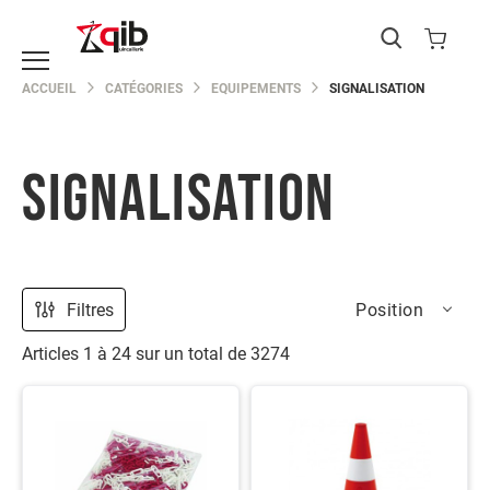
Catégories
ACCUEIL
CATÉGORIES
EQUIPEMENTS
SIGNALISATION
EPI
Protection
du
corps
SIGNALISATION
Protection
de
la
main
Protection
Filtres
Position
de
la
Articles
1
à
24
sur un total de
3274
tête
Protection
des
yeux
Protection
des