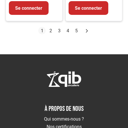
Se connecter
Se connecter
Page
Suivant
Vous lisez actuellement la page
Page
Page
Page
Page
1
2
3
4
5
À PROPOS DE NOUS
Qui sommes-nous ?
Nos certifications