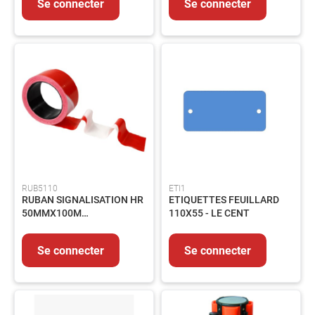
Se connecter
Se connecter
MMA
Soudage
MIG/MAG
Protection
du
Soudeur
Soudage
Flamme
Décapants
MESURE
&
RUB5110
ETI1
CONTROLE
RUBAN SIGNALISATION HR
ETIQUETTES FEUILLARD
Mesure
50MMX100M
110X55 - LE CENT
ROUGE/BLANC
Métrologie
Traçage
Se connecter
Se connecter
EQUIPEMENTS
Signalisation
Echafaudage