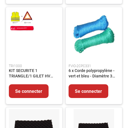
Flexibles
Vannes
Elements
de
carrosserie
Pompe
et
circuit
Accessoires
TRI1000
FVIO-2CPC331
Circuit
KIT SECURITE 1
6 x Corde polypropylène -
électrique
TRIANGLE/1 GILET HV
vert et bleu - Diamètre 3
JAUNE+ HOUSSE
mm x 30 m - Lot
Raccords
POLYESTER
Transmission
Se connecter
Se connecter
Filtration
Controles
et
mesures
Nos