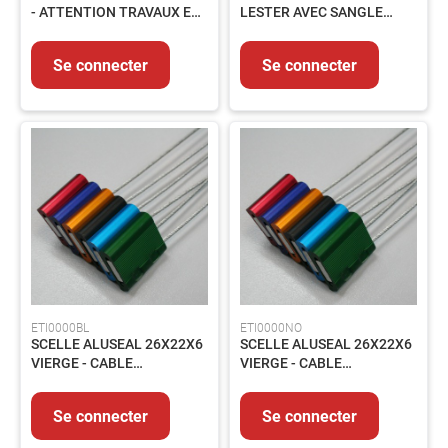
LUBRIFIANTS
- ATTENTION TRAVAUX EN
LESTER AVEC SANGLE
ET
COURS
ETIRABLE 3M - LOT DE 2
GRAISSES
Se connecter
Se connecter
PEINTURES
ET
REVETEMENTS
PRODUITS
CHIMIQUES
PRODUITS
DE
TRAITEMENT
PRODUITS
DE
NETTOYAGE
PIECES
ETI0000BL
ETI0000NO
DE
SCELLE ALUSEAL 26X22X6
SCELLE ALUSEAL 26X22X6
RECHANGE
VIERGE - CABLE
VIERGE - CABLE
EQUIPEMENTS
1.5X250MM - LOT 1000 -
1.5X250MM - LOT 1000 -
Lot
BLEU
NOIR
Se connecter
Se connecter
de
bord