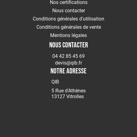
Nos certifications
MMA
Nous contacter
Soudage
Conditions générales d'utilisation
MIG/MAG
Conditions générales de vente
Protection
du
Mentions légales
Soudeur
NOUS CONTACTER
Soudage
Flamme
04 42 85 45 69
devis@qib.fr
Décapants
NOTRE ADRESSE
MESURE
&
QIB
CONTROLE
5 Rue d'Athènes
Mesure
13127 Vitrolles
Métrologie
Traçage
EQUIPEMENTS
Signalisation
Echafaudage