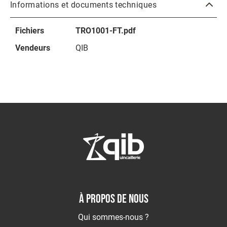
Informations et documents techniques
Outils
coupant
Plus
Fichiers
TRO1001-FT.pdf
d’information
Outillage
du
Vendeurs
QIB
bâtiment
Outillage
pneumatique
Outillage
tube
ABRASIFS
Abrasifs
Agglomérés
Abrasifs
appliqués
Brosses
SOUDAGE
À PROPOS DE NOUS
Soudage
TIG
Qui sommes-nous ?
Soudage