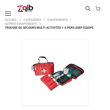
Catégories
ACCUEIL
CATÉGORIES
EQUIPEMENTS
AUTRES EQUIPEMENTS
EPI
TROUSSE DE SECOURS MULTI ACTIVITES 1-4 PERS ASEP EQUIPE
Protection
du
corps
Skip
Protection
to
de
the
la
end
main
of
the
Protection
images
de
gallery
la
tête
Protection
des
yeux
Protection
Skip
des