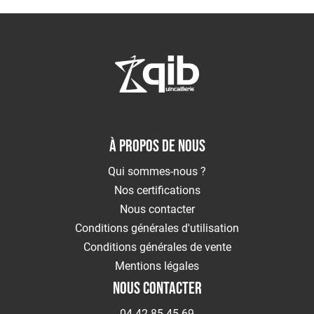
voies
respiratoires
Protection
des
pieds
Protection
Antichute
Détection
de
À PROPOS DE NOUS
gaz
Protection
Qui sommes-nous ?
soudeur
Nos certifications
OUTILLAGE
Nous contacter
Outillage
Conditions générales d'utilisation
électroportatif
Conditions générales de vente
Outillage
à
Mentions légales
main
NOUS CONTACTER
Rangement
d'outillage
04 42 85 45 69